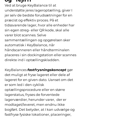
Ved at bruge KeyBalance til at 
understøtte jeres lageroptælling, giver I 
jer selv de bedste forudsætninger for en 
præcist og effektiv proces. På et 
tidssvarende lager, hvor alle enheder har 
sin egen streg- eller QR kode, skal alle 
varer blot scannes. Selve 
sammentællingen og opgørelsen sker 
automatisk i KeyBalance, når 
håndscanneren eller håndterminalen 
placeres i sin dockingstation eller scannes 
direkte ind i optællingskladden.
KeyBalances 
fastfrysningskoncept
 gør 
det muligt at fryse lageret eller dele af 
lageret for en given dato. Uanset om det 
er som led i den cyklisk 
optællingsprocedure eller en større 
lagerstatus, fryses de forventede 
lagerværdier, herunder varer,  der er 
modtaget/leveret, men endnu ikke 
bogført. Det betyder, at I kan udvælge og 
fastfryse fysiske lokationer, placeringer, 