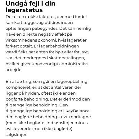
Undgå fejl i din 
lagerstatus
Der er en række faktorer, der med fordel 
kan kortlægges og udføres inden 
optællingen påbegyndes. Det kan nemlig 
have en direkte negativ effekt på 
virksomhedens økonomi, hvis lageret er 
forkert optalt. Er lagerbeholdningen 
værdi f.eks. sat enten for højt eller for lavt, 
skal det modregnes i skattebetalingen, 
hvilket giver unødvendigt administrativt 
arbejde. 
En af de ting, som gør en lageroptælling 
kompliceret, er, at det antal varer, der 
ligger på hylden, oftest ikke er den 
bogførte beholdning. Det er derimod den 
tilgængelige
 beholdning. Den 
tilgængelige beholdning er i KeyBalance 
den bogførte beholdning + evt. modtagne 
(men ikke bogførte) indkøbslinjer minus 
evt. leverede (men ikke bogførte) 
salgslinjer. 