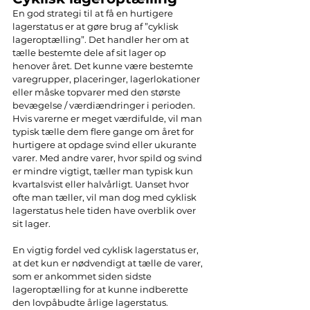
En god strategi til at få en hurtigere 
lagerstatus er at gøre brug af ”cyklisk 
lageroptælling”. Det handler her om at 
tælle bestemte dele af sit lager op 
henover året. Det kunne være bestemte 
varegrupper, placeringer, lagerlokationer 
eller måske topvarer med den største 
bevægelse / værdiændringer i perioden. 
Hvis varerne er meget værdifulde, vil man 
typisk tælle dem flere gange om året for 
hurtigere at opdage svind eller ukurante 
varer. Med andre varer, hvor spild og svind 
er mindre vigtigt, tæller man typisk kun 
kvartalsvist eller halvårligt. Uanset hvor 
ofte man tæller, vil man dog med cyklisk 
lagerstatus hele tiden have overblik over 
sit lager.
En vigtig fordel ved cyklisk lagerstatus er, 
at det kun er nødvendigt at tælle de varer, 
som er ankommet siden sidste 
lageroptælling for at kunne indberette 
den lovpåbudte årlige lagerstatus. 