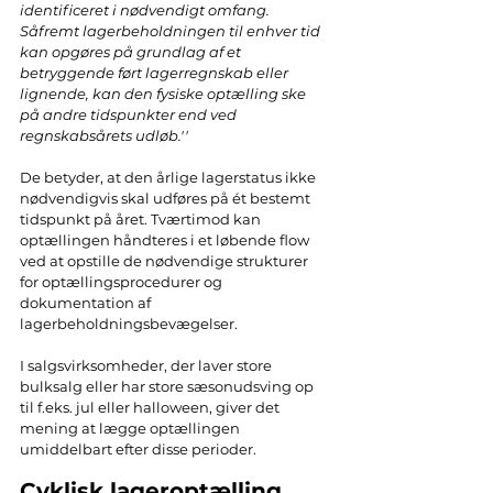
identificeret i nødvendigt omfang. 
Såfremt lagerbeholdningen til enhver tid 
kan opgøres på grundlag af et 
betryggende ført lagerregnskab eller 
lignende, kan den fysiske optælling ske 
på andre tidspunkter end ved 
regnskabsårets udløb.''
De betyder, at den årlige lagerstatus ikke 
nødvendigvis skal udføres på ét bestemt 
tidspunkt på året. Tværtimod kan  
optællingen håndteres i et løbende flow 
ved at opstille de nødvendige strukturer 
for optællingsprocedurer og 
dokumentation af 
lagerbeholdningsbevægelser.
I salgsvirksomheder, der laver store 
bulksalg eller har store sæsonudsving op 
til f.eks. jul eller halloween, giver det 
mening at lægge optællingen 
umiddelbart efter disse perioder. 
Cyklisk lageroptælling