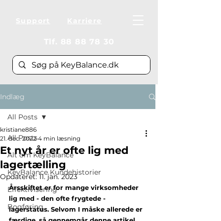
Support
Karriere
Tlf.
88 88 78 30
Indlæg
All Posts
kristiane886
All Posts
21. dec. 2022
4 min læsning
Et nyt år er ofte lig med
Alt om KeyBalance
lagertælling
KeyBalance Kundehistorier
Opdateret:
11. jan. 2023
Årsskiftet er for mange virksomheder 
Effektivisering
lig med - den ofte frygtede - 
Bogføring
lagerstatus. Selvom I måske allerede er 
færdige, så gennemgår denne artikel 