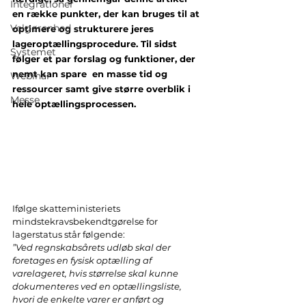
Integrationer
en række punkter, der kan bruges til at 
Velgørenhed
optimere og strukturere jeres 
lageroptællingsprocedure. Til sidst 
Systemet
følger et par forslag og funktioner, der 
nemt kan spare  en masse tid og 
Webinar
ressourcer samt give større overblik i 
Messe
hele optællingsprocessen.
Ifølge skatteministeriets 
mindstekravsbekendtgørelse for 
lagerstatus står følgende:
”Ved regnskabsårets udløb skal der 
foretages en fysisk optælling af 
varelageret, hvis størrelse skal kunne 
dokumenteres ved en optællingsliste, 
hvori de enkelte varer er anført og 