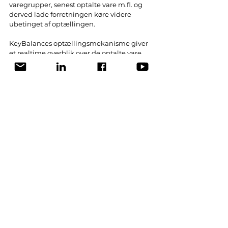
varegrupper, senest optalte vare m.fl. og 
derved lade forretningen køre videre 
ubetinget af optællingen. 
KeyBalances optællingsmekanisme giver 
et realtime overblik over de optalte vare. 
Det betyder, at I kan forholde jer til de 
forventede værdier sammenlignet med 
de optalte værdier, allerede inden I 
bogfører optællingen. Fordelen er, at I kan 
forholde jer til optællingen løbende og  
handle, hvis der er skæve differencer eller 
andre ting, der skal undersøges nærmere.
Ved at bruge KeyBalance til at håndtere 
jeres lageroptælling får I bl.a.:
Større gennemsigtighed i jeres 
optælling
Reduceret tidsforbrug til optælling
Klare struktur på 
optællingsprocedurer
Retvisende lagerværdier
Kyndig råd og vejledning.