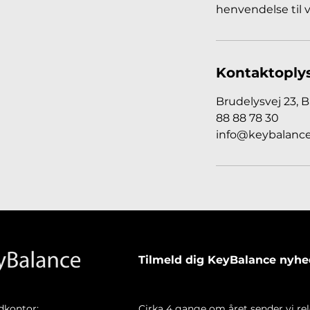
henvendelse til 
Kontaktoply
Brudelysvej 23,
88 88 78 30
info@keybalance
Tilmeld dig KeyBalance nyh
dkontor:
Cirka 4 gange om året sender vi re