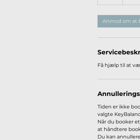
t
i
m
Anmod om at 
Servicebeskr
Få hjælp til at v
Annullerings
Tiden er ikke bo
valgte KeyBalan
Når du booker et
at håndtere book
Du kan annullere 