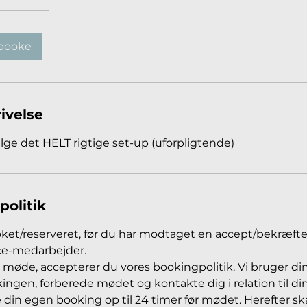
booke
ivelse
ælge det HELT rigtige set-up (uforpligtende)
politik
oket/reserveret, før du har modtaget en accept/bekræfte
ce-medarbejder.
 møde, accepterer du vores bookingpolitik. Vi bruger din
ingen, forberede mødet og kontakte dig i relation til d
din egen booking op til 24 timer før mødet. Herefter ska