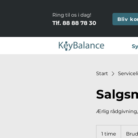
Ring til os i dag!
Bliv ko
Tlf.
88 88 78 30
Sy
Start
Servicel
Salgs
Ærlig rådgivnin
1 time
1
Brud