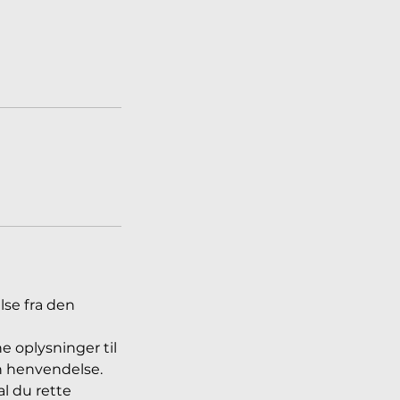
lse fra den
e oplysninger til
in henvendelse.
l du rette