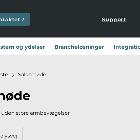
ntaktet
Support
stem og ydelser
Brancheløsninger
Integrati
iste
Salgsmøde
møde
g, uden store armbevægelser
elysvej