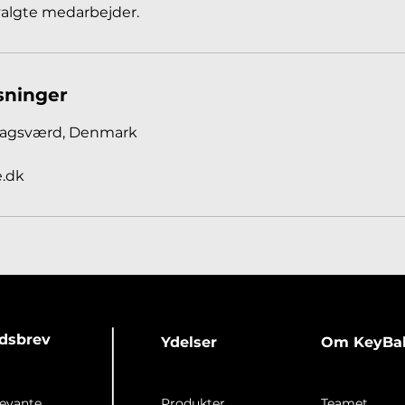
valgte medarbejder.
sninger
 Bagsværd, Denmark
.dk
edsbrev
Ydelser
Om KeyBa
levante
Produkter
Teamet