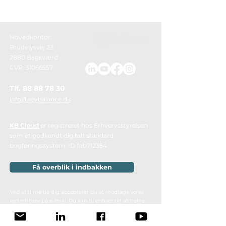
Hovedkontor:
Brudelysvej 23
2880 Bagsværd
CVR: 31066557
Tlf.
88 88 78 30
info@keybalance.dk
KB Cloud
er registreret hos Erhvervsstyrelsen
som et godkendt digitalt standard
bogføringssystem.
ID fob712354
Få overblik i indbakken
Ved at tilmelde dig accepterer du at modtage vores
nyhedsbrev på e-mail. Du kan til enhver tid afmelde
dig igen. Vi behandler dine oplysninger i
overensstemmelse med vores
privatlivspolitik
.