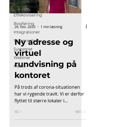
KeyBalance
Kundehistorier
Effektivisering
Bogføring
26. nov. 2020
1 min læsning
Integrationer
Ny adresse og
Velgørenhed
Systemet
virtuel
Webinar
rundvisning på
Messe
kontoret
På trods af corona-situationen
har vi rygende travlt. Vi er derfor
flyttet til større lokaler i
Bagsværd. Selvom vi var meget
tilfredse...