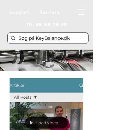
Support
Karriere
Tlf.
88 88 78 30
Artikler
All Posts
All Posts
Alt om
KeyBalance
Load video