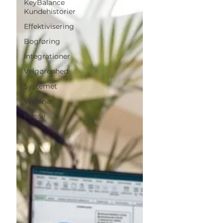
KeyBalance
Kundehistorier
Effektivisering
Bogføring
Integrationer
Velgørenhed
Systemet
Webinar
Messe