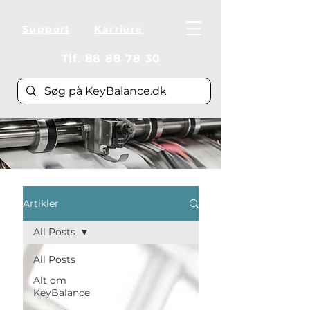
Support
Karriere
Tlf.
88 88 78 30
Artikler
All Posts
All Posts
Alt om
KeyBalance