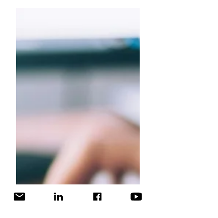
Oplev KeyBalance helt tæt på. Vi
viser, hvordan I kan samle tid,
materialer, dokumentation og
opgavestyring i én løsning, der gør
hverdagen lettere for både mester,
svend og lærling. Prøv en demo på
egen mobiltelefon.