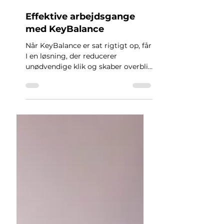
for 17 timer siden
2 min læsning
Effektive arbejdsgange
med KeyBalance
Når KeyBalance er sat rigtigt op, får
I en løsning, der reducerer
unødvendige klik og skaber overblik
på tværs af virksomheden. Med
integrationer, tillægsmoduler, AI og
automatisering kan systemet følge
med jeres arbejdsgange og
ambitioner.