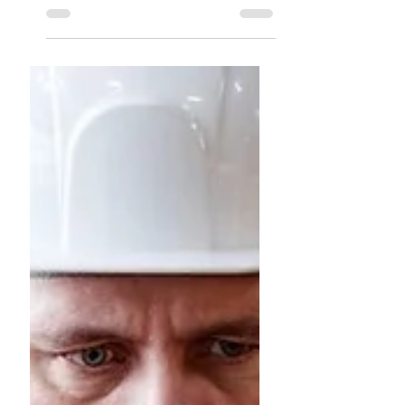
KeyBalance styrker supportteamet
og søger endnu en IT-supporter til
hovedkontoret i Bagsværd. Læs
mere om stillingen,
arbejdsopgaverne og hvordan du
søger.