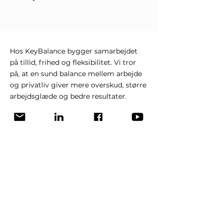
Hos KeyBalance bygger samarbejdet
på tillid, frihed og fleksibilitet. Vi tror
på, at en sund balance mellem arbejde
og privatliv giver mere overskud, større
arbejdsglæde og bedre resultater.
Samtidig prioriterer vi både faglig
udvikling og det sociale fællesskab.
Ledige stillinger
Du får mulighed for kontinuerlig
personlig og faglig udvikling, uanset
hvilken stilling du har. Vi er en mindre
virksomhed i stor vækst med mange