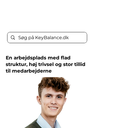
Support
Karriere
Tlf.
88 88 78 30
En arbejdsplads med flad
struktur, høj trivsel og stor tillid
til medarbejderne