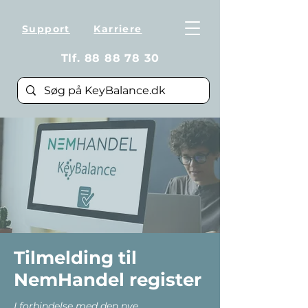
Support
Karriere
Tlf.
88 88 78 30
Tilmelding til
NemHandel register
I forbindelse med den nye