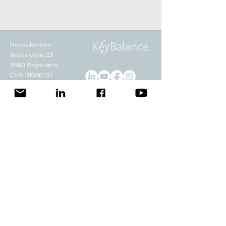
Hovedkontor:
Brudelysvej 23
2880 Bagsværd
CVR: 31066557
Tlf.
88 88 78 30
info@keybalance.dk
KB Cloud
er registreret hos Erhvervsstyrelsen
som et godkendt digitalt standard
bogføringssystem.
ID fob712354
Få overblik i indbakken
Ved at tilmelde dig accepterer du at modtage vores
nyhedsbrev på e-mail. Du kan til enhver tid afmelde
dig igen. Vi behandler dine oplysninger i
overensstemmelse med vores
privatlivspolitik
.