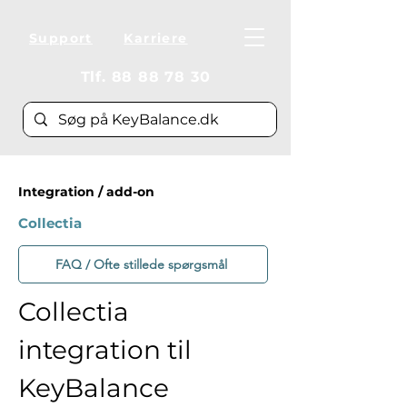
Support
Karriere
Tlf.
88 88 78 30
Integration / add-on
Collectia
FAQ / Ofte stillede spørgsmål
Collectia 
integration til 
KeyBalance