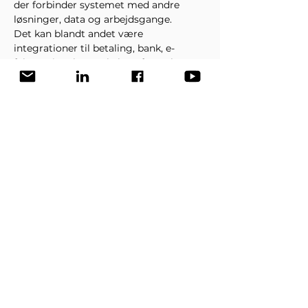
der forbinder systemet med andre 
løsninger, data og arbejdsgange.
Det kan blandt andet være 
integrationer til betaling, bank, e-
fakturering, løn, webshop, fragt, lager, 
rapportering og branchedata.
Nogle løsninger fungerer som faste 
integrationer, mens andre kan tilpasses 
efter virksomhedens behov, 
arbejdsgange og eksisterende 
systemer.
Kontakt KeyBalance, hvis I ønsker at 
høre mere om en konkret integration, 
add-on eller mulighed for 
dataudveksling.
Hvilke add-ons og 
integrationer findes der til 
KeyBalance?
KeyBalance kan forbindes med en 