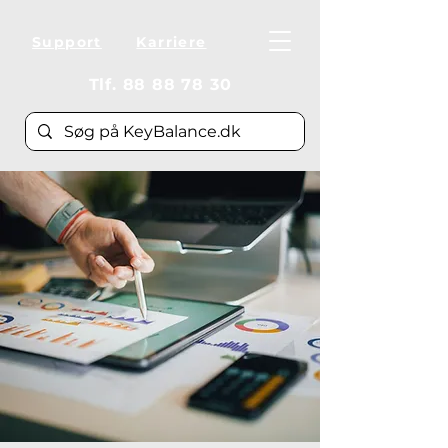
Support
Karriere
Tlf.
88 88 78 30