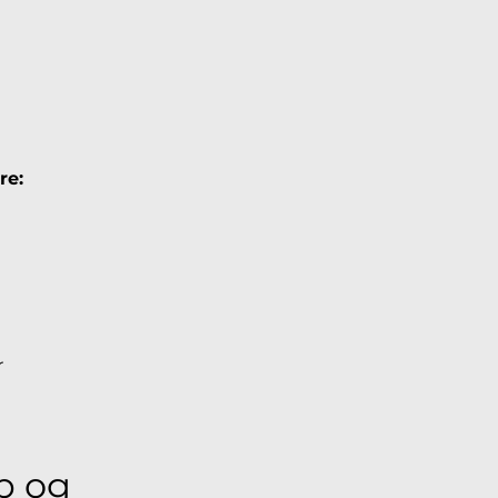
re:
 
b og 