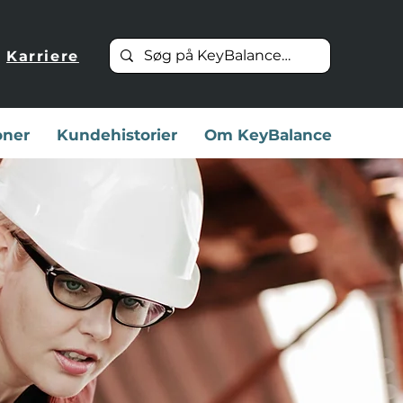
Karriere
oner
Kundehistorier
Om KeyBalance