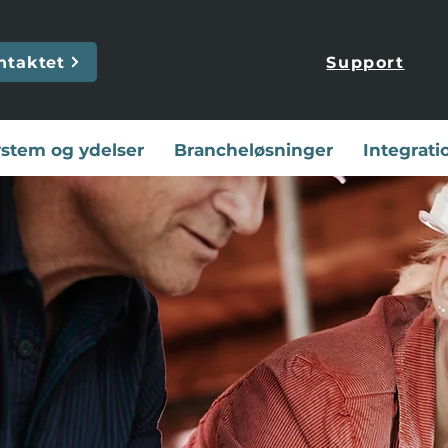
ntaktet
Support
stem og ydelser
Brancheløsninger
Integrati