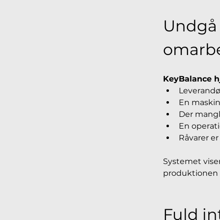
Undgå f
omarb
KeyBalance hj
Leverandør
En maskin
Der mangl
En operat
Råvarer e
Systemet viser
produktionen g
Fuld in