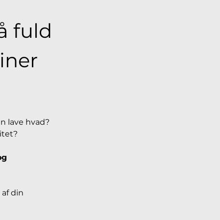
 fuld 
iner 
n lave hvad? 
itet?
og 
 af din 