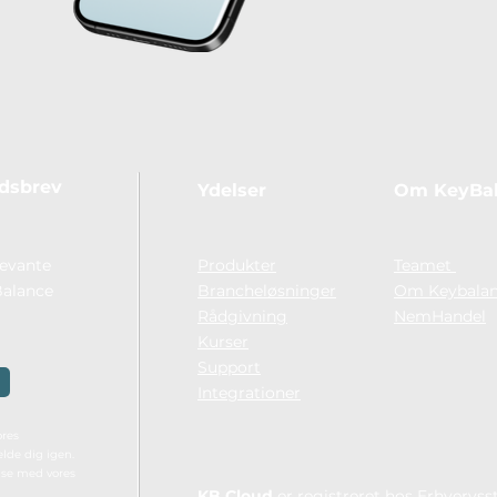
edsbrev
Ydelser
Om KeyBa
levante
Produkter
Teamet
Balance
Brancheløsninger
Om Keybalan
Rådgivning
NemHandel
Kurser
Support
Integrationer
ores
lde dig igen.
lse med vores
KB Cloud
er registreret hos Erhvervs