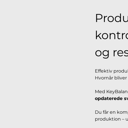
Produ
kontr
og re
Effektiv prod
Hvornår bliver
Med KeyBalance
opdaterede sv
Du får en kompl
produktion – u