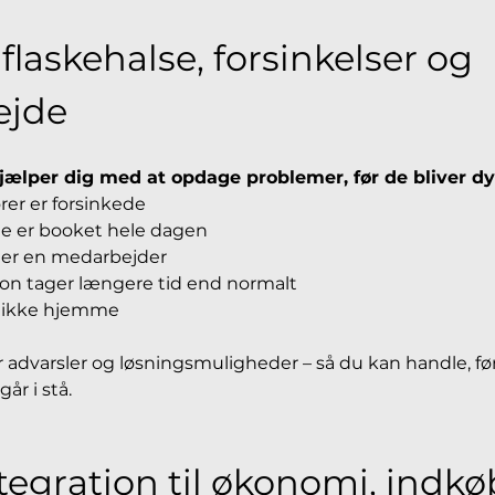
laskehalse, forsinkelser og 
ejde
ælper dig med at opdage problemer, før de bliver dy
er er forsinkede
e er booket hele dagen
er en medarbejder
ion tager længere tid end normalt
r ikke hjemme
 advarsler og løsningsmuligheder – så du kan handle, før
år i stå.
tegration til økonomi, indkø