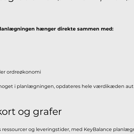
planlægningen hænger direkte sammen med:
ller ordreøkonomi
r noget i planlægningen, opdateres hele værdikæden aut
ort og grafer 
es ressourcer og leveringstider, med KeyBalance planlæ