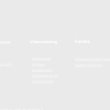
Karriere
Vidensdeling
lance
Referencer
KeyBalance som arb
ce A/S
Artikler
Ledige stillinger
Supportsite
Systemkrav og
anbefalinger
styrelsen som et godkendt