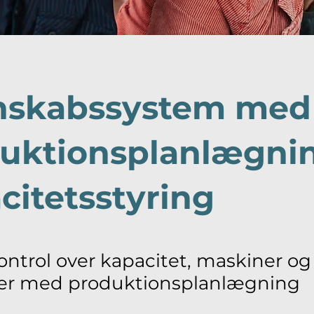
nskabssystem med
uktionsplanlægni
citetsstyring
kontrol over kapacitet, maskiner og
cer med produktionsplanlægning