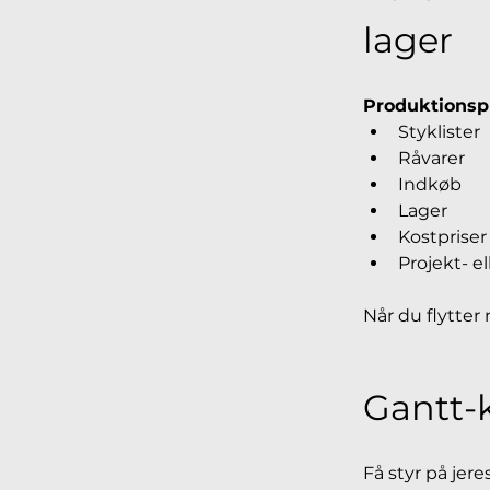
lager
Produktions
Styklister
Råvarer
Indkøb
Lager
Kostpriser
Projekt- e
Når du flytte
Gantt-k
Få styr på jer