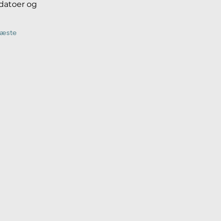
 datoer og 
æste