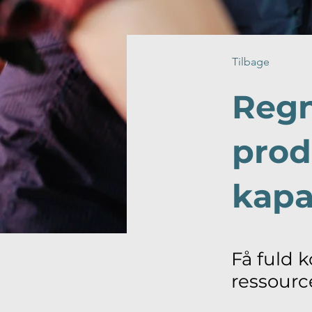
Tilbage
Reg
prod
kapa
Få fuld 
ressour