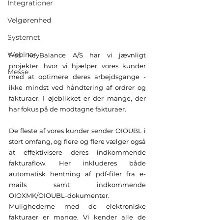
Integrationer
Velgørenhed
Systemet
Webinar
Hos KeyBalance A/S har vi jævnligt 
projekter, hvor vi hjælper vores kunder 
Messe
med at optimere deres arbejdsgange - 
ikke mindst ved håndtering af ordrer og 
fakturaer. I øjeblikket er der mange, der 
har fokus på de modtagne fakturaer.  
De fleste af vores kunder sender OIOUBL i 
stort omfang, og flere og flere vælger også 
at effektivisere deres indkommende 
fakturaflow. Her inkluderes både 
automatisk hentning af pdf-filer fra e-
mails samt indkommende 
OIOXMK/OIOUBL-dokumenter. 
Mulighederne med de elektroniske 
fakturaer er mange. Vi kender alle de 