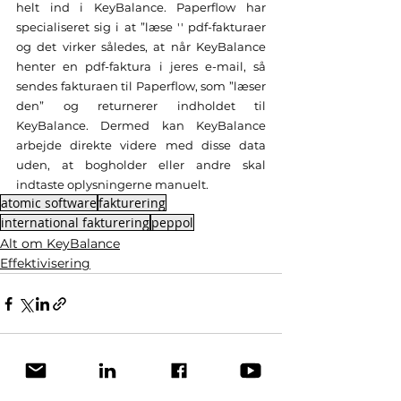
helt ind i KeyBalance. Paperflow har 
specialiseret sig i at ”læse '' pdf-fakturaer 
og det virker således, at når KeyBalance 
henter en pdf-faktura i jeres e-mail, så 
sendes fakturaen til Paperflow, som ”læser 
den” og returnerer indholdet til 
KeyBalance. Dermed kan KeyBalance 
arbejde direkte videre med disse data 
uden, at bogholder eller andre skal 
indtaste oplysningerne manuelt.   
atomic software
fakturering
international fakturering
peppol
Alt om KeyBalance
Effektivisering