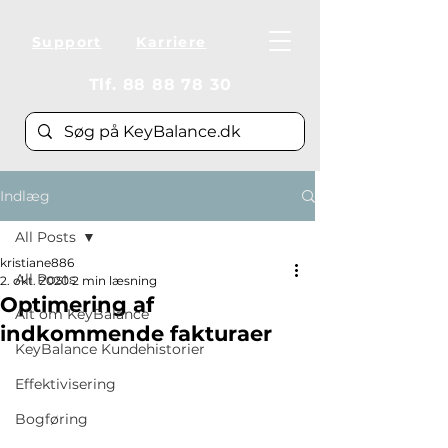
Support
Karriere
Tlf.
88 88 78 30
Indlæg
All Posts
kristiane886
All Posts
2. okt. 2020
2 min læsning
Optimering af
Alt om KeyBalance
indkommende fakturaer
KeyBalance Kundehistorier
Effektivisering
Bogføring