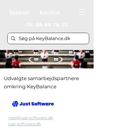
Support
Karriere
Tlf.
88 88 78 30
Udvalgte samarbejdspartnere
omkring KeyBalance
npe@just-software.dk
just-software.dk