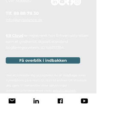
CVR: 31066557
Tlf.
88 88 78 30
info@keybalance.dk
KB Cloud
er registreret hos Erhvervsstyrelsen
som et godkendt digitalt standard
bogføringssystem.
ID fob712354
Få overblik i indbakken
Ved at tilmelde dig accepterer du at modtage vores
nyhedsbrev på e-mail. Du kan til enhver tid afmelde
dig igen. Vi behandler dine oplysninger i
overensstemmelse med vores
privatlivspolitik
.
Ydelser
Om KeyBalance
Produkter
Teamet
Brancheløsninger
Om Keybalance A/S
Rådgivning
NemHandel