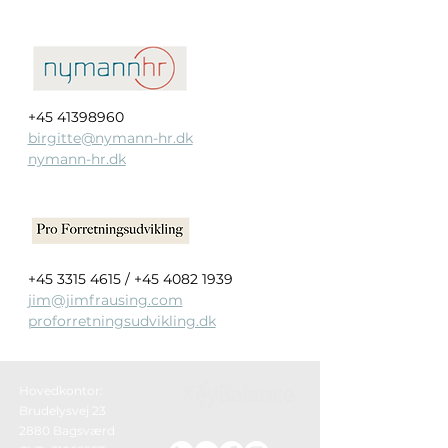
+45 41398960 
birgitte@nymann-hr.dk
nymann-hr.dk
+45 3315 4615 / +45 4082 1939
jim@jimfrausing.com
proforretningsudvikling.dk
Hovedkontor:
Brudelysvej 23
2880 Bagsværd