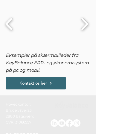
Eksempler på skærmbilleder fra
KeyBalance ERP- og økonomisystem
på pc og mobil.
Kontakt os her
Hovedkontor:
Brudelysvej 23
2880 Bagsværd
CVR: 31066557