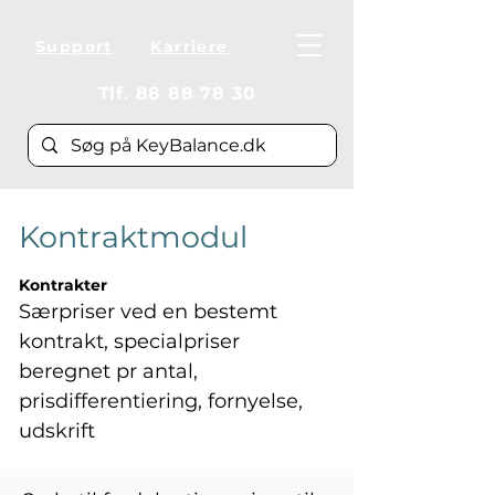
Support
Karriere
Tlf.
88 88 78 30
Kontraktmodul
Kontrakter 
Særpriser ved en bestemt 
kontrakt, specialpriser 
beregnet pr antal, 
prisdifferentiering, fornyelse, 
udskrift 