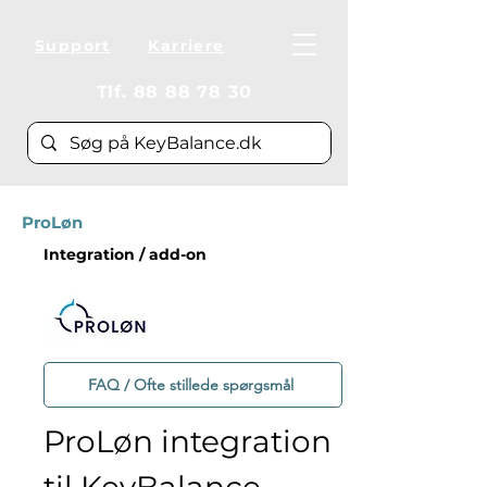
Support
Karriere
Tlf.
88 88 78 30
ProLøn
Integration / add-on
FAQ / Ofte stillede spørgsmål
ProLøn integration 