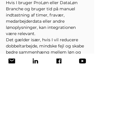
Hvis I bruger ProLøn eller DataLøn 
Branche og bruger tid på manuel 
indtastning af timer, fravær, 
medarbejderdata eller andre 
lønoplysninger, kan integrationen 
være relevant.
Det gælder især, hvis I vil reducere 
dobbeltarbejde, mindske fejl og skabe 
bedre sammenhæng mellem løn og 
økonomi.
Har KeyBalance add-ons 
og integrationer?
Ja. KeyBalance kan udvides med 
integrationer, add-ons og tilpasninger, 
der forbinder systemet med andre 
løsninger, data og arbejdsgange.
Det kan blandt andet være 
integrationer til betaling, bank, e-
fakturering, løn, webshop, fragt, lager, 
rapportering og branchedata.