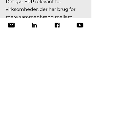
Det gør ERP relevant for
virksomheder, der har brug for
mere sammenhæng mellem
økonomi og drift.
Hvordan vælger vi det rigtige
system?
Det rigtige system for jer
afhænger af jeres arbejdsgange,
branche, behov og
ambitionsniveau.
Se blandt andet på:
Hvilke processer kan systemet
samle?
...
Hvor meget
skal
det
kunne samle?
Hvor brugervenlig er det?
...
Hvor