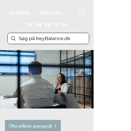
Support
Karriere
Tlf.
88 88 78 30
Ofte stillede spørgsmål