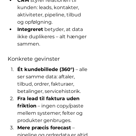
CRM
 styrer relationen til 
kunden: leads, kontakter, 
aktiviteter, pipeline, tilbud 
og opfølgning.
Integreret
 betyder, at data 
ikke duplikeres – alt hænger 
sammen.
Konkrete gevinster
Ét kundebillede (360°)
 – alle 
ser samme data: aftaler, 
tilbud, ordrer, fakturaer, 
betalinger, servicehistorik.
Fra lead til faktura uden 
friktion
 – ingen copy/paste 
mellem systemer; felter og 
produkter genbruges.
Mere præcis forecast
 – 
pipeline og ordredata er altid 