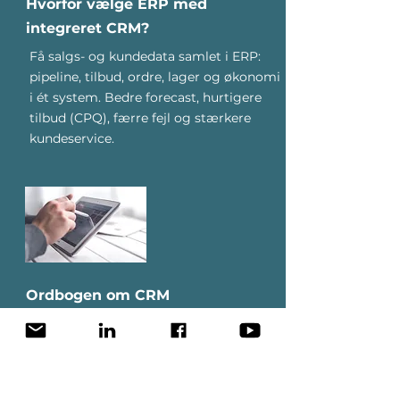
Hvorfor vælge ERP med
integreret CRM?
Få salgs- og kundedata samlet i ERP:
pipeline, tilbud, ordre, lager og økonomi
i ét system. Bedre forecast, hurtigere
tilbud (CPQ), færre fejl og stærkere
kundeservice.
Ordbogen om CRM
Lær CRM-begreber på 5 minutter: lead,
kontakt, konto, pipeline,
opportunity/deal, forecast,
segmentering, GDPR-samtykke,