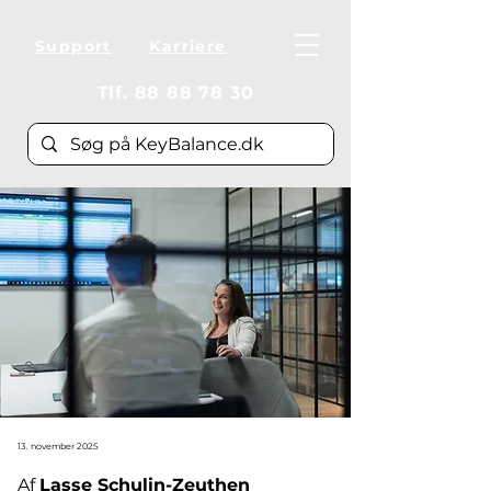
Support
Karriere
Tlf.
88 88 78 30
13. november 2025
Af 
Lasse Schulin-Zeuthen