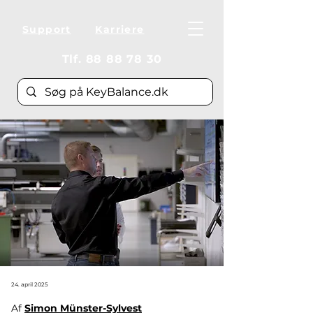
Support
Karriere
Tlf.
88 88 78 30
24. april 2025
Af 
Simon Münster-Sylvest