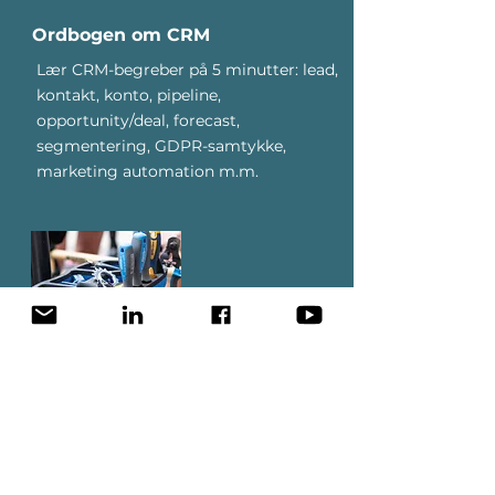
Ordbogen om CRM
Lær CRM-begreber på 5 minutter: lead,
kontakt, konto, pipeline,
opportunity/deal, forecast,
segmentering, GDPR-samtykke,
marketing automation m.m.
Servicekald på maskiner giver
overblik over maskinservice,
servicehistorik og servicekald
Et stærkt overblik over servicekald på
maskiner samler dato, starttid, emne,