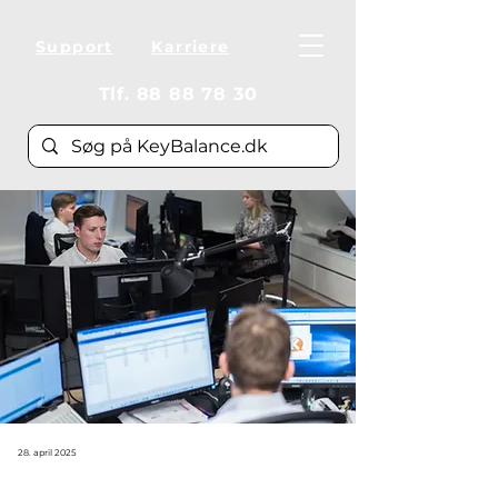
Support
Karriere
Tlf.
88 88 78 30
28. april 2025