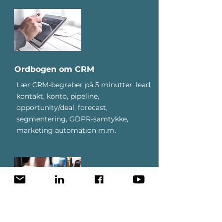
Ordbogen om CRM
Lær CRM-begreber på 5 minutter: lead,
kontakt, konto, pipeline,
opportunity/deal, forecast,
segmentering, GDPR-samtykke,
marketing automation m.m.
Servicekald på maskiner giver