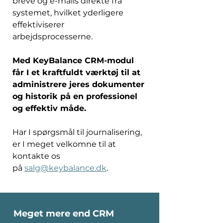
breve og e-mails direkte fra 
systemet, hvilket yderligere 
effektiviserer 
arbejdsprocesserne. 
Med KeyBalance CRM-modul 
får I et kraftfuldt værktøj til at 
administrere jeres dokumenter 
og historik på en professionel 
og effektiv måde. 
Har I spørgsmål til journalisering, 
er I meget velkomne til at 
kontakte os 
på 
salg@keybalance.dk
. 
Meget mere end CRM