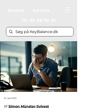
Support
Karriere
Tlf.
88 88 78 30
23. april 2025
Af 
Simon Münster-Sylvest