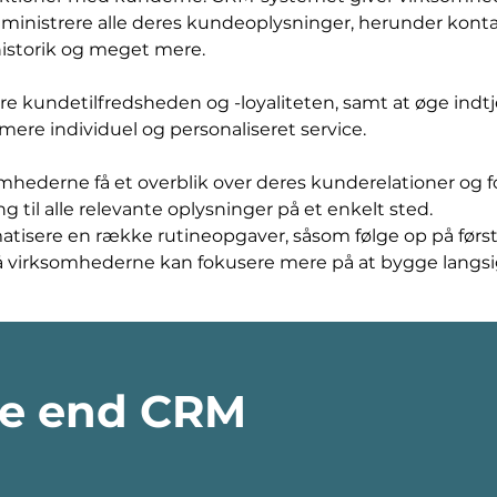
inistrere alle deres kundeoplysninger, herunder konta
istorik og meget mere. 
e kundetilfredsheden og -loyaliteten, samt at øge indtj
ere individuel og personaliseret service.
ederne få et overblik over deres kunderelationer og f
til alle relevante oplysninger på et enkelt sted. 
tisere en række rutineopgaver, såsom følge op på førs
så virksomhederne kan fokusere mere på at bygge langsi
e end CRM