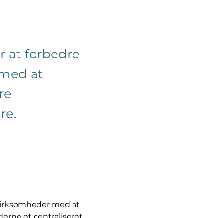
r at forbedre
 med at
re
re.
 virksomheder med at 
rne et centraliseret 