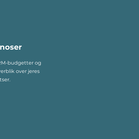
gnoser
RM-budgetter og
erblik over jeres
ser.