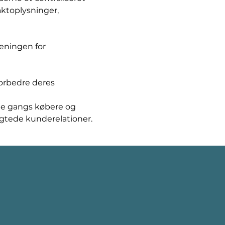
ktoplysninger, 
eningen for 
orbedre deres 
te gangs købere og 
gtede kunderelationer.