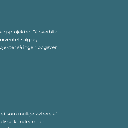
lgsprojekter. Få overblik
 forventet salg og
projekter så ingen opgaver
ret som mulige købere af
re disse kundeemner