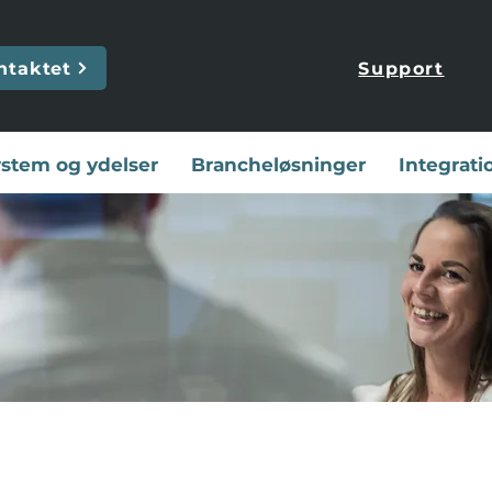
ntaktet
Support
stem og ydelser
Brancheløsninger
Integrati