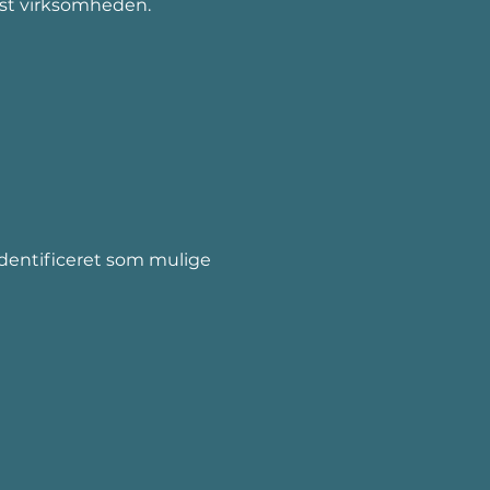
ækst virksomheden.
identificeret som mulige