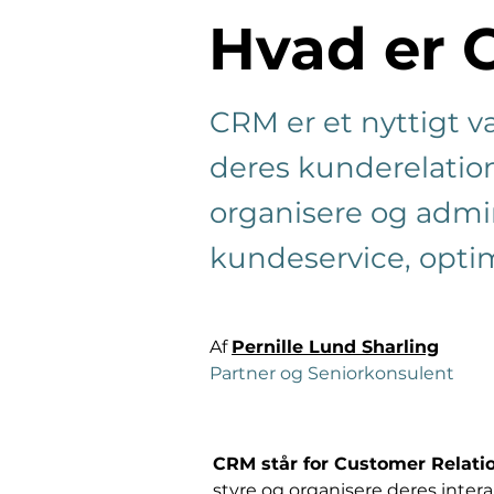
Hvad er
CRM er et nyttigt v
deres kunderelatio
organisere og admi
kundeservice, opti
Af 
Pernille Lund Sharling
Partner og Seniorkonsulent
CRM står for Customer Relat
styre og organisere deres inte