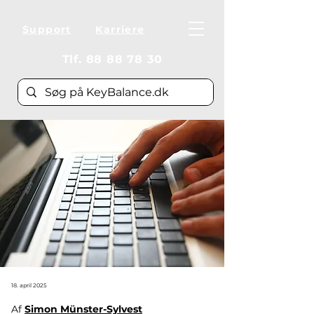
Support
Karriere
Tlf.
88 88 78 30
18. april 2025
Af 
Simon Münster-Sylvest