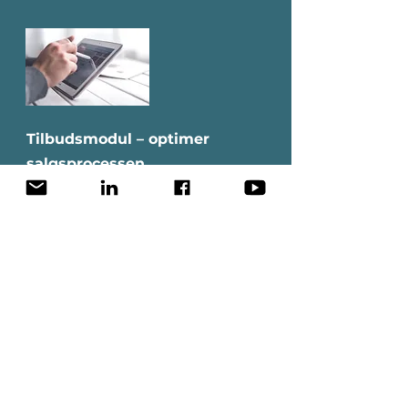
Tilbudsmodul – optimer
salgsprocessen
Opret ordrer på baggrund af tilbud,
genberegn tilbud, følg op på tilbud og
tilføj memokort og aktiviteter.
Tilbudsmodulet gør det nemt at
administrere og følge op på jeres tilbud,
så I kan øge jeres salg og
kundetilfredshed.